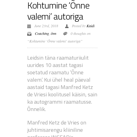
Kohtumine ‘Õnne
valemi’ autoriga
June 23rd, 2018
Posted by
Kaidi
Coaching
,
õnn
0 thoughts on
“Kohtumine ‘Õnne valemi’ autoriga”
Leidsin täna raamaturiiulit
uurides 10 aastat tagasi
soetatud raamatu ‘Õnne
valem’. Kui ühel heal päeval
aastaid tagasi Manfred Ketz
de Vriesi koolitusel käisin, sain
ka autogrammi raamatusse.
Õnnelik.
Manfred Ketz de Vries on
juhtimisarengu kliiniline