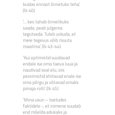
kuidas ennast õnnetuks teha.’
(lk 40)
‘… kes tahab õnnelikuks
saada, peab julgema
tegutseda. Tuleb uskuda, et
meie tegevus võib muuta
maailma.’ (lk 43-44)
‘Kui optimistid suudavad
endale ise oma taeva luua ja
naudivad seal elu, siis
pessimistid ehitavad enale ise
oma põrgu ja võtavad omaks
piinaja rolli.’ (lk 45)
‘Mina usun – toetudes
faktidele -, et inimene suudab
end mõelda edukaks ja