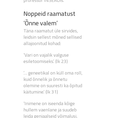
professor INSEADis.
Noppeid raamatust
‘Õnne valem’
Täna raamatut üle sirvides,
leidsin sellest mõned sellised
allajoonitud kohad:
‘Vari on vajalik valguse
esiletoomiseks.’ (lk 23)
‘… geneetikal on küll oma roll,
kuid õnnelik ja õnnetu
olemine on suuresti ka õpitud
käitumine.’ (lk 31)
‘Inimene on iseenda kõige
hullem vaenlane ja suudeb
leida geniaalseid võimalusi,