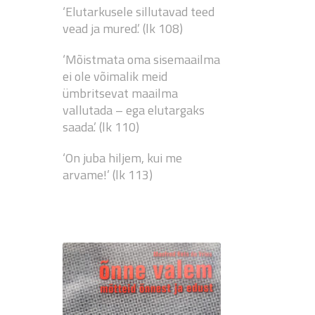
‘Elutarkusele sillutavad teed
vead ja mured.’ (lk 108)
‘Mõistmata oma sisemaailma
ei ole võimalik meid
ümbritsevat maailma
vallutada – ega elutargaks
saada.’ (lk 110)
‘On juba hiljem, kui me
arvame!’ (lk 113)