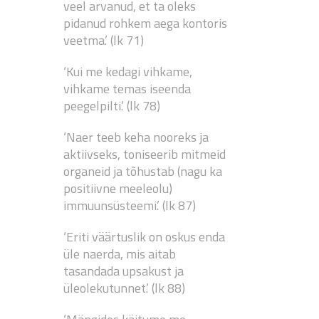
veel arvanud, et ta oleks
pidanud rohkem aega kontoris
veetma.’ (lk 71)
‘Kui me kedagi vihkame,
vihkame temas iseenda
peegelpilti.’ (lk 78)
‘Naer teeb keha nooreks ja
aktiivseks, toniseerib mitmeid
organeid ja tõhustab (nagu ka
positiivne meeleolu)
immuunsüsteemi.’ (lk 87)
‘Eriti väärtuslik on oskus enda
üle naerda, mis aitab
tasandada upsakust ja
üleolekutunnet.’ (lk 88)