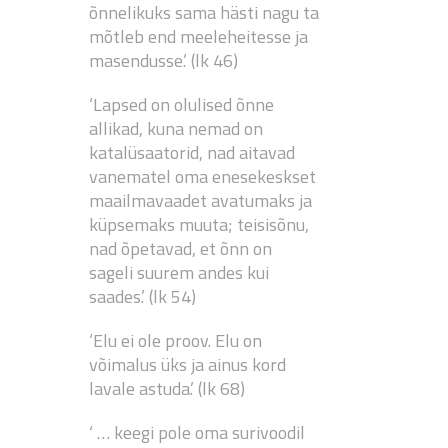
õnnelikuks sama hästi nagu ta
mõtleb end meeleheitesse ja
masendusse.’ (lk 46)
‘Lapsed on olulised õnne
allikad, kuna nemad on
katalüsaatorid, nad aitavad
vanematel oma enesekeskset
maailmavaadet avatumaks ja
küpsemaks muuta; teisisõnu,
nad õpetavad, et õnn on
sageli suurem andes kui
saades.’ (lk 54)
‘Elu ei ole proov. Elu on
võimalus üks ja ainus kord
lavale astuda.’ (lk 68)
‘ … keegi pole oma surivoodil